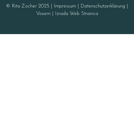
© Rita Zocher 2025 |
Impressum
|
Datenschutzerklärung
|
Voxern |
Izrada Web Stranica