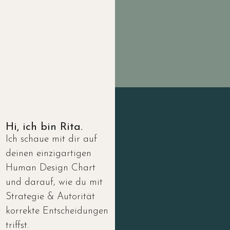
Mehr über mich
Hi, ich bin Rita.
Ich schaue mit dir auf
deinen einzigartigen
Human Design Chart
und darauf, wie du mit
Strategie & Autorität
korrekte Entscheidungen
triffst.