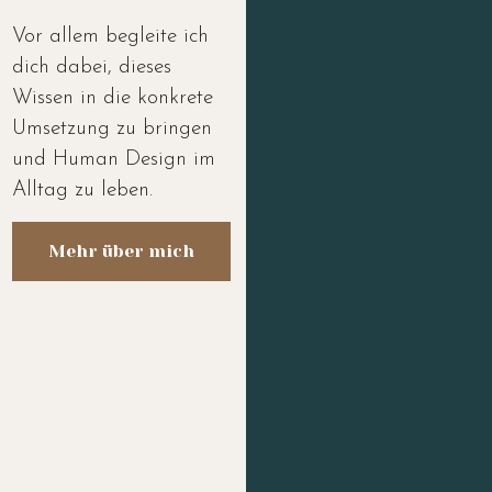
Vor allem begleite ich
dich dabei, dieses
Wissen in die konkrete
Umsetzung zu bringen
und Human Design im
Alltag zu leben.
Mehr über mich