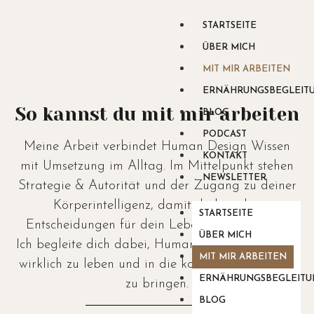
STARTSEITE
ÜBER MICH
MIT MIR ARBEITEN
ERNÄHRUNGSBEGLEIT
So kannst du mit mir arbeiten
BLOG
PODCAST
Meine Arbeit verbindet Human Design Wissen
KONTAKT
mit Umsetzung im Alltag. Im Mittelpunkt stehen
NEWSLETTER
Strategie & Autorität und der Zugang zu deiner
Körperintelligenz, damit du korrekte
STARTSEITE
Entscheidungen für dein Leben treffen kannst.
ÜBER MICH
Ich begleite dich dabei, Human Design im Alltag
MIT MIR ARBEITEN
wirklich zu leben und in die konkrete Umsetzung
ERNÄHRUNGSBEGLEITU
zu bringen.
BLOG